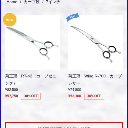
Home
カーブ鋏
7インチ
菊王冠 RT-42（カーブセニ
菊王冠 Wing R-700 カーブ
ング）
シザー
¥82,500
¥74,800
¥57,750
30%OFF
¥52,360
30%OFF