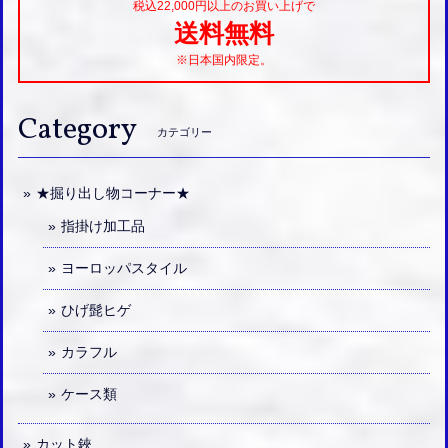
税込22,000円以上のお買い上げで
送料無料
※日本国内限定。
Category
カテゴリー
★掘り出し物コーナー★
指掛け加工品
ヨーロッパスタイル
ひげ髭ヒゲ
カラフル
ケース類
カット鋏