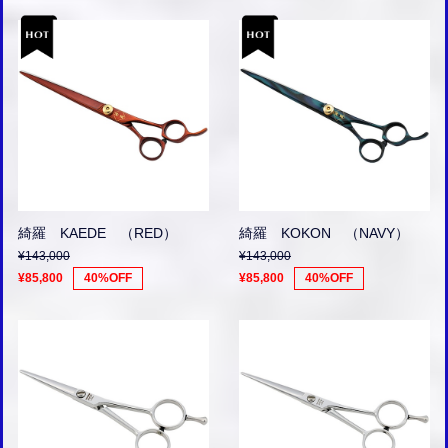
綺羅 KAEDE （RED）
綺羅 KOKON （NAVY）
¥143,000
¥143,000
¥85,800
40%OFF
¥85,800
40%OFF