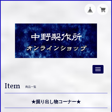
Toggle
navigati
Item
商品一覧
★掘り出し物コーナー★