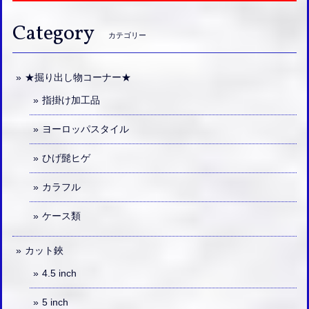
Category
カテゴリー
★掘り出し物コーナー★
指掛け加工品
ヨーロッパスタイル
ひげ髭ヒゲ
カラフル
ケース類
カット鋏
4.5 inch
5 inch