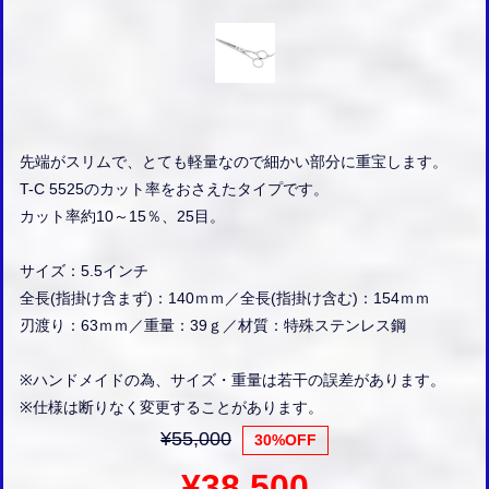
先端がスリムで、とても軽量なので細かい部分に重宝します。
T-C 5525のカット率をおさえたタイプです。
カット率約10～15％、25目。
サイズ：5.5インチ
全長(指掛け含まず)：140ｍｍ／全長(指掛け含む)：154ｍｍ
刃渡り：63ｍｍ／重量：39ｇ／材質：特殊ステンレス鋼
※ハンドメイドの為、サイズ・重量は若干の誤差があります。
※仕様は断りなく変更することがあります。
¥55,000
30%OFF
¥38,500