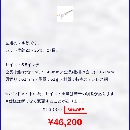
左用のスキ鋏です。
カット率約20～25％、27目。
サイズ：5.5インチ
全長(指掛け含まず)：145ｍｍ／全長(指掛け含む)：160ｍｍ
刃渡り：62ｍｍ／重量：52ｇ／材質：特殊ステンレス鋼
※ハンドメイドの為、サイズ・重量は若干の誤差があります。
※仕様は断りなく変更することがあります。
¥66,000
30%OFF
¥46,200