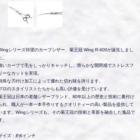
Wingシリーズ待望のカーブシザー、菊王冠 Wing R-600が誕生しまし
た。
強いカーブで毛をしっかりキャッチし、滑らかな開閉感でストレスフ
リーなカットを実現。
特殊な刃付け加工によって優れた切れ味を誇ります。
プロのスタイリストたちからも高い評価を受けています。
菊王冠は日本の老舗シザーブランド。80年以上の歴史と技術に裏付け
られ、職人が一本一本手作りするクオリティーの高い製品を提供して
います。Wingシリーズも、その菊王冠の技術と革新を融合した逸品で
す。
サイズ：約6インチ