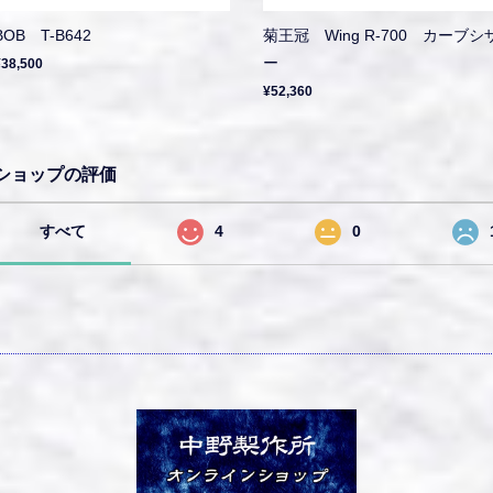
BOB T-B642
菊王冠 Wing R-700 カーブシ
ー
¥38,500
¥52,360
ショップの評価
すべて
4
0