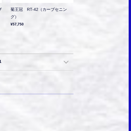
ザ
菊王冠 RT-42（カーブセニン
グ）
¥57,750
1