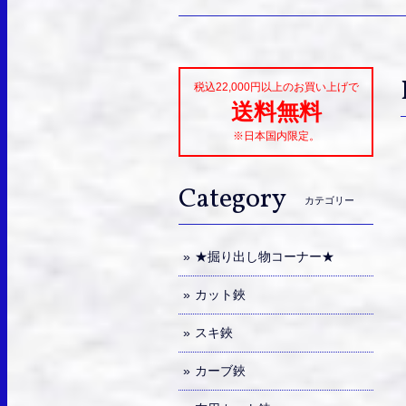
税込22,000円以上のお買い上げで
送料無料
※日本国内限定。
Category
カテゴリー
★掘り出し物コーナー★
カット鋏
スキ鋏
カーブ鋏